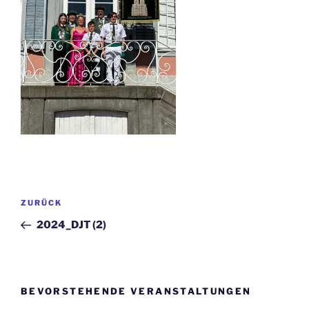
Beitragsnavigation
Vorheriger
ZURÜCK
Beitrag
2024_DJT (2)
BEVORSTEHENDE VERANSTALTUNGEN