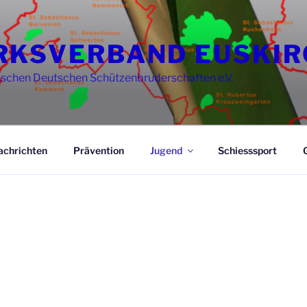
RKSVERBAND EUSKI
ischen Deutschen Schützenbruderschaften e.V.
achrichten
Prävention
Jugend
Schiesssport