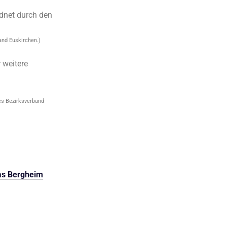
rdnet durch den
and Euskirchen.)
 weitere
des Bezirksverband
as Bergheim