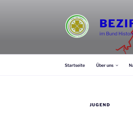
BEZI
im Bund Histor
Startseite
Über uns
N
JUGEND