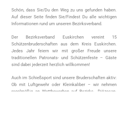
Schön, dass Sie/Du den Weg zu uns gefunden haben.
Auf dieser Seite finden Sie/Findest Du alle wichtigen
Informationen rund um unseren Bezirksverband.
Der Bezirksverband Euskirchen vereint 15
Schützenbruderschaften aus dem Kreis Euskirchen.
Jedes Jahr feiern wir mit großer Freude unsere
traditionellen Patronats- und Schützenfeste – Gäste
sind dabei jederzeit herzlich willkommen!
Auch im Schießsport sind unsere Bruderschaften aktiv:
Ob mit Luftgewehr oder Kleinkaliber – wir nehmen
regelmäßig an Wettbewerben auf Bezirks-, Diözesan-
und Bundesebene teil.
Weitere Details zu den einzelnen Bruderschaften finden
Sie/Findest Du unter dem Menüpunkt
„Über uns /
angeschlossene Vereine“
– einfach auf den jeweiligen